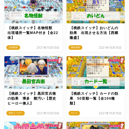
【桃鉄スイッチ】名物怪獣
【桃鉄スイッチ】おいどんの
出現場所一覧MAP付き【全22
効果 出現させる方法【西郷
体】
隆盛】
2021年10月10日
2021年10月10日
名物怪獣
桃鉄攻略
【桃鉄スイッチ】黒田官兵衛
【桃鉄スイッチ】カードの効
の効果 博多 髭汚い【歴史
果 50音順一覧【全104種
ヒーロー偉人】
類】
2021年10月10日
2021年10月10日
歴史ヒーロー
カード