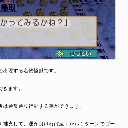
で出現する名物怪獣です。
できます。
後は通常通り行動する事ができます。
を補充して、運が良ければ遠くから１ターンでゴー