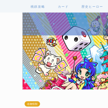
桃鉄攻略
カード
歴史ヒーロー
名物怪獣